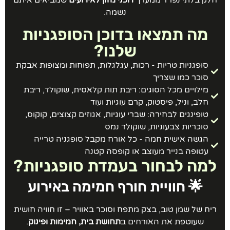
חלק בלתי נפרד ממערך
דוכני מזון לאירועים
שמביאים איתם
נשמה.
מה תמצאו בדוכן הסופגניות
שלנו?
סופגניות טריות - רכות, עגלגלות, תפוחות ומצופות אבקת
סוכר כמו שצריך
מילויים מכל הסוגים: ריבת תות קלאסית, שוקולד, ריבת
חלב, וניל, פיסטוק, קרם עוגיות ועוד
טופינגים לבחירה: שברי עוגיות, אגוזים קצוצים, קוקוס,
סוכריות צבעוניות, שוקולד נמס
הגשה אישית חמה - כל אורח מקבל סופגניה טרייה
עטופה בנייר מעוצב או קופסה קטנה
למה לבחור בעמדת סופגניות?
🌟 חוויית חורף חמימה באירוע
ריח של שמן טוב, בצק מתפח וסוכר באוויר – זו חוויה חושית
שעוטפת את האורחים ב
תחושת בית, חמימות ופינוק
.