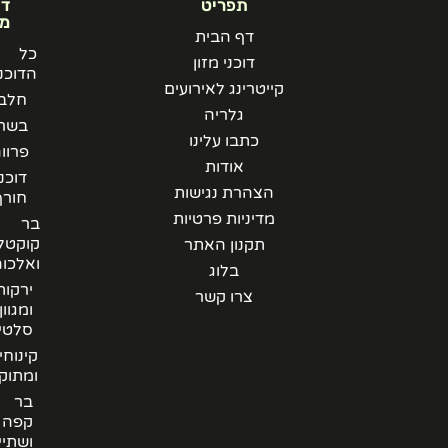
תפריט
דוכני
מזון
דף הבית
כל
דוכני מזון
הדוכנים
קייטרינג לאירועים
חלבי
גלריה
בשרי
כתבו עלינו
פרווה
אודות
דוכני
הצהרת נגישות
חורף
מדיניות פרטיות
בר
קוקטלים
תקנון האתר
ואלכוהל
בלוג
ירקות
צרו קשר
ומגוון
סלטים
קינוחים
ומתוקים
בר
קפה
ושתייה