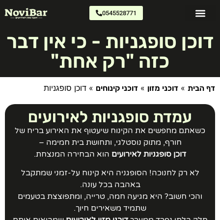
0545528771
דוכני מזון
צרו קשר
כתבו עלינו
וכן סופגניות - כי אין דבר
כזה "רק אחת"
»
»
»
דוכן סופגניות​
 הבית
דוכני מזון
דוכני קינוחים
עמדת סופגניות לאירועים
כשאתם מחפשים את הקינוח שיעטוף את האירוע בריח של
חורף, מתוק נוסטלגי, ותחושת בית חמימה –
דוכן סופגניות לאירועים
הוא הבחירה המנצחת.
לא רק לחנוכה! הסופגניה היא קינוח על-זמני שמתקבל
באהבה בכל עונה.
והכי חשוב? היא מגיעה חמה, טרייה, ומתפוצצת בטעמים
שתמיד משאירים חיוך.