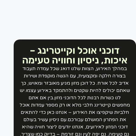
דוכני אוכל וקייטרינג –
איכות, ניסיון וחוויה טעימה
במהלך האירוע, הצוות שלנו דואג שכל עמדה תעבוד
בצורה חלקה ומקצועית, עם הגשה מוקפדת ושירות
דיב לכל אורח. כל דוכן מזון מגיע מאובזר ומאויש, כך
אתם יכולים להיות שקטים ולהתמקד באירוע עצמו.יש
לנו כשרות רבנות לכל הדוכני מזון.בין אם אתם
חפשים קייטרינג חלבי מלא או רק מספר עמדות אוכל
לביות שיקפיצו את האירוע – אנחנו כאן כדי להתאים
את הפתרון המושלם עבורכם.עם ניסיון עשיר בעולם
דוכני המזון לאירועים, אנחנו יודעים ליצור חוויה שהיא
ם טעימה, גם יפה לעין וגם זורמת – בדיוק כמו שצריך.