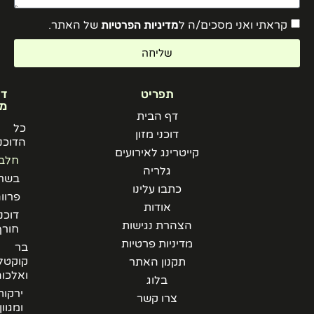
קראתי ואני מסכים/ה ל
מדיניות הפרטיות
של האתר.
שליחה
תפריט
דוכני
מזון
דף הבית
כל
דוכני מזון
הדוכנים
קייטרינג לאירועים
חלבי
גלריה
בשרי
כתבו עלינו
פרווה
אודות
דוכני
הצהרת נגישות
חורף
מדיניות פרטיות
בר
קוקטלים
תקנון האתר
ואלכוהל
בלוג
ירקות
צרו קשר
ומגוון