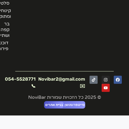
סלטים
קינוחים
ומתוקים
בר
קפה
ושתייה
דוכני
פירות
054-5528771
Novibar2@gmail.com
📞
✉️
© 2025 כל הזכויות שמורות NoviBar
סייטפרומושן
בניית אתרים