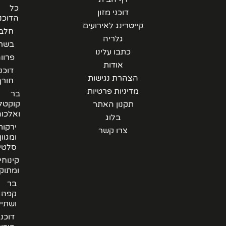
כל
דוכני מזון
הדוכנים
קייטרינג לאירועים
חלבי
גלריה
בשרי
כתבו עלינו
פרווה
אודות
דוכני
הצהרת נגישות
חורף
מדיניות פרטיות
בר
קוקטלים
תקנון האתר
ואלכוהל
בלוג
ירקות
צרו קשר
ומגוון
סלטים
קינוחים
ומתוקים
בר
קפה
ושתייה
דוכני