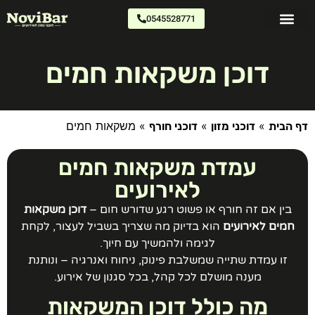
0545528771
דוכני מזון
צרו קשר
כתבו עלינו
דוכן משקאות חמים
»
»
»
משקאות חמים
 הבית
דוכני מזון
דוכני חורף
עמדת משקאות חמים
לאירועים
בין אם זה חורף או פשוט רגע שדורש חום –
דוכן משקאות
חמים לאירועים
הוא בדיוק מה שצריך בשביל לעצור, לקחת
לגימה ולהמשיך עם חיוך.
זו עמדת שתייה שמשלבת פינוק, ניחוח ואנרגיה – ונותנת
מענה מושלם לכל קהל, בכל סגנון של אירוע.
מה כולל דוכן המשקאות