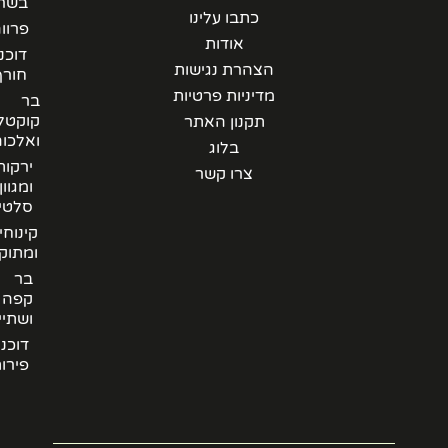
בשרי
כתבו עלינו
פרווה
אודות
דוכני
הצהרת נגישות
חורף
מדיניות פרטיות
בר
קוקטלים
תקנון האתר
ואלכוהל
בלוג
ירקות
צרו קשר
ומגוון
סלטים
קינוחים
ומתוקים
בר
קפה
ושתייה
דוכני
פירות