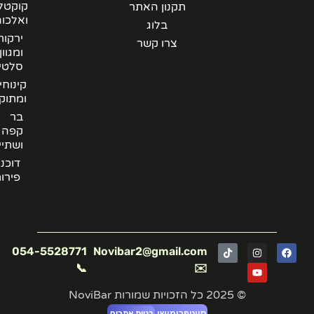
קוקטלים
תקנון האתר
ואלכוהל
בלוג
ירקות
צרו קשר
ומגוון
סלטים
קינוחים
ומתוקים
בר
קפה
ושתייה
דוכני
פירות
054-5528771
Novibar2@gmail.com
📞
✉️
© 2025 כל הזכויות שמורות NoviBar
סייטפרומושן
בניית אתרים