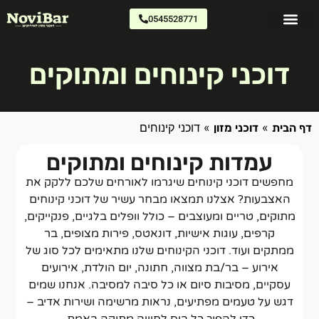
0545528771
דוכני מזון
צרו קשר
כתבו עלינו
דוכני קינוחים ומתוקים
»
»
דוכני קינוחים
 הבית
דוכני מזון
עמדות קינוחים ומתוקים
מחפשים דוכני קינוחים שיגרמו לאורחים שלכם ללקק את
האצבעות? אצלנו תמצאו מבחר עשיר של דוכני קינוחים
מתוקים, טריים ומעוצבים – כולל וופלים בלגיים, פנקייקים,
קרפים, עוגות אישיות, דונאטס, פירות מצופים, בר
ממתקים ועוד. דוכני הקינוחים שלנו מתאימים לכל סוג של
אירוע – בר/בת מצווה, חתונה, יום הולדת, אירועים
עסקיים, מסיבות סיום או כל סיבה למסיבה. אנחנו שמים
דגש על טעמים מפתיעים, נראות מרשימה ושירות אדיב –