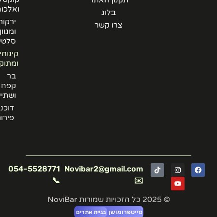
תקנון האתר
ואלכוהל
בלוג
ירקות
צרו קשר
ומגוון
סלטים
קינוחים
ומתוקים
בר
קפה
ושתייה
דוכני
פירות
054-5528771
Novibar2@gmail.com
📞
✉️
© 2025 כל הזכויות שמורות NoviBar
סייטפרומושן
בניית אתרים