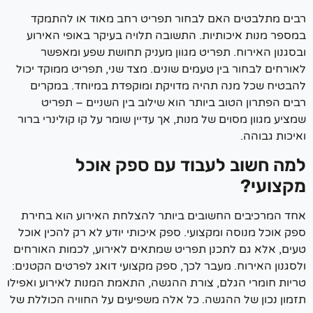
ים מתלבטים האם לבחור תפריט רחב מאוד או להתמקד
ספר מנות איכותיות.
התשובה תלויה בעיקר באופי האירוע
גנון האירוח.
תפריט מגוון מעניק תחושת שפע ומאפשר
ורחים לבחור בין טעמים שונים.
מצד שני, תפריט ממוקד יכול
בטיח שכל מנה תהיה מדויקת ומוקפדת במיוחד.
במקרים
ם הפתרון הטוב ביותר הוא שילוב בין השניים – תפריט
יע מגוון מסוים של מנות, אך עדיין שומר על קו קולינרי ברור
כות גבוהה.
ה חשוב לעבוד עם ספק אוכל
צועי?
ד המרכיבים החשובים ביותר להצלחת האירוע הוא בחירת
ק אוכל מנוסה ומקצועי.
ספק איכותי יודע לא רק להכין אוכל
ים, אלא גם לתכנן תפריט שמתאים לאירוע, לכמות האורחים
גנון האירוח.
מעבר לכך, ספק מקצועי דואג לפרטים הקטנים:
יות חומרי הגלם, צורת ההגשה, התאמת המנות לאירוע ואפילו
מון נכון של ההגשה.
כל אלה משפיעים על החוויה הכוללת של