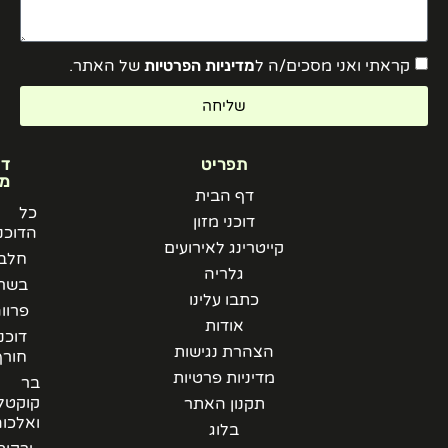
קראתי ואני מסכים/ה ל
מדיניות הפרטיות
של האתר.
שליחה
תפריט
דוכני
מזון
דף הבית
כל
דוכני מזון
הדוכנים
קייטרינג לאירועים
חלבי
גלריה
בשרי
כתבו עלינו
פרווה
אודות
דוכני
הצהרת נגישות
חורף
מדיניות פרטיות
בר
קוקטלים
תקנון האתר
ואלכוהל
בלוג