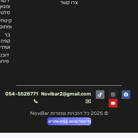
ירקות
צרו קשר
ומגוון
סלטים
קינוחים
ומתוקים
בר
קפה
ושתייה
דוכני
פירות
054-5528771
Novibar2@gmail.com
📞
✉️
© 2025 כל הזכויות שמורות NoviBar
סייטפרומושן
בניית אתרים