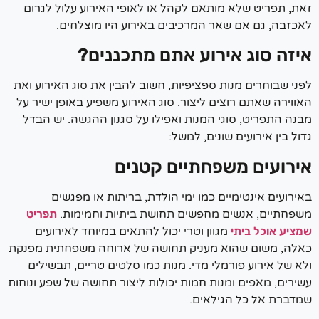
ת, תפריט שלא מותאם לקהל או לאופי האירוע עלול לגרום
כזבה, גם אם שאר המרכיבים באירוע היו מוצלחים.
זה סוג אירוע אתם מתכננים?
י שבוחרים מנות ספציפיות, חשוב להבין את סוג האירוע ואת
ווירה שאתם רוצים ליצור.
סוג האירוע משפיע באופן ישיר על
נה התפריט, סוגי המנות ואפילו על סגנון ההגשה.
יש הבדל
ל בין אירועים שונים, למשל:
רועים משפחתיים קטנים
רועים אינטימיים כמו ימי הולדת, בריתות או מפגשים
פחתיים, אנשים מחפשים תחושת ביתיות וחמימות.
תפריט
ציע אוכל ביתי
מגוון וטרי יכול להתאים במיוחד לאירועים
לה, משום שהוא מעניק תחושה של ארוחה משפחתית מפנקת
 של אירוע פורמלי מדי. מנות כמו סלטים טריים, תבשילים
רים, מאפים ומנות חמות יכולות ליצור תחושה של שפע ונוחות
דברת אל כל הגילאים.