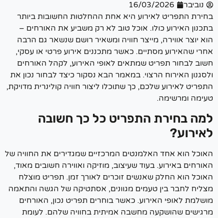
נוביבר
16/03/2026
ירת התפריט לאירוע היא אחת ההחלטות החשובות ביותר
נון האירוע כולו.
אוכל טוב לא רק משביע את האורחים –
 יוצר אווירה, מייצר חוויה ומשאיר רושם שנשאר גם הרבה
רי שהאירוע מסתיים.
כאשר מתכננים אירוע פרטי או עסקי,
וב לבחור תפריט שמתאים לאופי האירוע, לקהל האורחים
גנון האירוח הרצוי.
במאמר הבא נסקור כיצד לבחור נכון את
ריט לאירוע שלכם, כך שתוכלו ליצור חוויה קולינרית מדויקת,
ימה ומרשימה.
ה בחירת התפריט כל כך חשובה
ירוע?
וכל הוא אחד האלמנטים המרכזיים שמגדירים את החוויה של
ורחים באירוע.
בעוד שעיצוב, מוזיקה ואווירה חשובים מאוד,
וכל הוא החלק שאנשים זוכרים לאורך זמן.
תפריט מוצלח
ליח לחבר בין טעמים מגוונים, אסתטיקה של הגשה והתאמה
שלמת לאופי האירוע.
כאשר בוחרים תפריט נכון, האורחים
גישים שהושקעה מחשבה אמיתית בחוויה שלהם.
לעומת